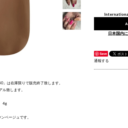
Internationa
A
日本国内に
Save
通報する
「G40」は在庫限りで販売終了致します。
ーアル致します。
 4g
ウンベージュです。