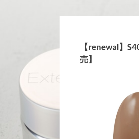
【renewal
売】