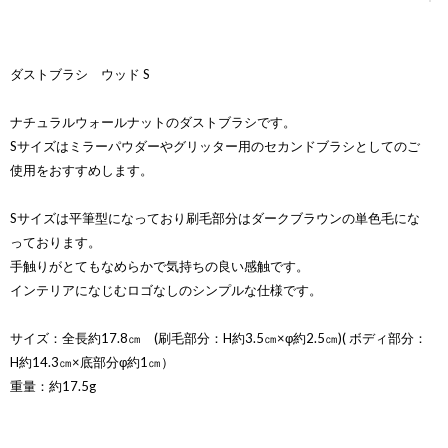
ダストブラシ ウッド S
ナチュラルウォールナットのダストブラシです。
Sサイズはミラーパウダーやグリッター用のセカンドブラシとしてのご
使用をおすすめします。
Sサイズは平筆型になっており刷毛部分はダークブラウンの単色毛にな
っております。
手触りがとてもなめらかで気持ちの良い感触です。
インテリアになじむロゴなしのシンプルな仕様です。
サイズ：全長約17.8㎝ (刷毛部分：H約3.5㎝×φ約2.5㎝)( ボディ部分：
H約14.3㎝×底部分φ約1㎝）
重量：約17.5g