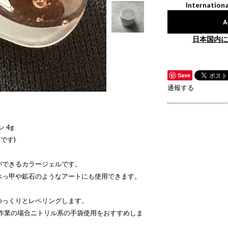
Internationa
A
日本国内に
Save
通報する
 4g
です)
ができるカラージェルです。
べっ甲や鉱石のようなアートにも使用できます。
ゆっくりとレベリングします。
手作業の場合ニトリル系の手袋使用をおすすめしま