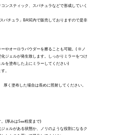
リコンスティック、スパチュラなどで形成していく
ルスパチュラ」BASE内で販売しておりますので是非
ーやオーロラパウダーを擦ることも可能。( ※ノ
硬化ジェルが発生致します。しっかりミラーをつけ
ルを塗布した上にミラーしてください)
ます。
2分 厚く塗布した場合は長めに照射してください。
。(厚みは5㎜程度まで)
化ジェルがある状態か、ノリのような役割になるク